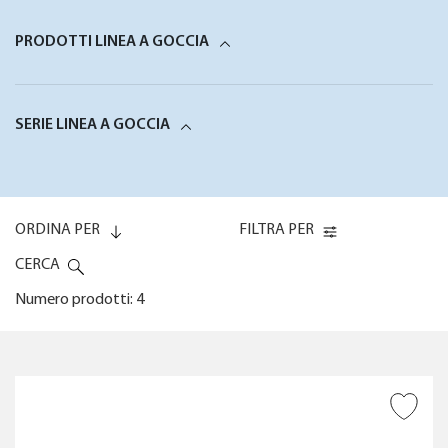
PRODOTTI LINEA A GOCCIA
SERIE LINEA A GOCCIA
ORDINA PER
FILTRA PER
CERCA
Numero prodotti: 4
Codice (0-9)
COPERTURA
AGGIUNGI ALLA
Codice (9-0)
WISHLIST
POSSIBILITÀ DI REGOLAZIONE