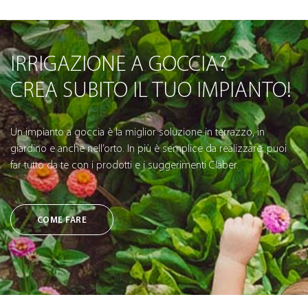
IRRIGAZIONE A GOCCIA?
CREA SUBITO IL TUO IMPIANTO!
Un impianto a goccia è la miglior soluzione in terrazzo, in
giardino e anche nell’orto. In più è semplice da realizzare: puoi
far tutto da te con i prodotti e i suggerimenti Claber.
COME FARE