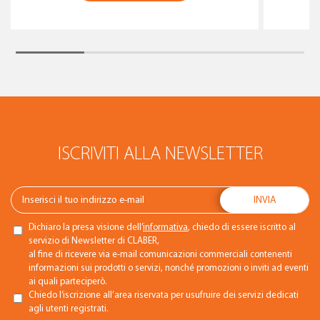
ISCRIVITI ALLA NEWSLETTER
Dichiaro la presa visione dell’
informativa
, chiedo di essere iscritto al
servizio di Newsletter di CLABER,
al fine di ricevere via e-mail comunicazioni commerciali contenenti
informazioni sui prodotti o servizi, nonché promozioni o inviti ad eventi
ai quali parteciperò.
Chiedo l’iscrizione all’area riservata per usufruire dei servizi dedicati
agli utenti registrati.