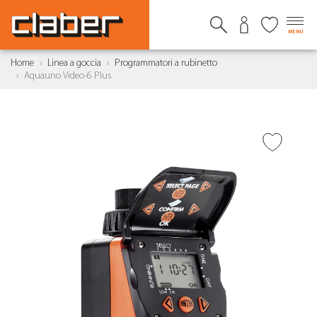
MENU
Home
Linea a goccia
Programmatori a rubinetto
Aquauno Video-6 Plus
AGGIUNGI ALLA
WISHLIST